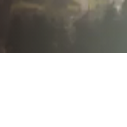
600 jaar christelijk
geloof in Nijkerk
De website is opgezet ter gelegenheid van
het jubileumjaar waarin Nijkerk 600 jaar
stadsrechten vierde. Daarbij staat het
christelijk geloof en de rol van kerken in